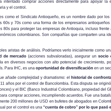
a intentado comprar acciones directamente para apoyar la es
ia y el control.
tes como el Sindicato Antioqueño, es un nombre dado por los
los 60s y 70s como una forma de los empresarios antioqueños 
s 80s para proteger las empresas de Antioquia, incluso frent
conómicos colombianos. Son compañías que comparten una iden
ples aristas de análisis. Podríamos verlo inicialmente como una
ad de mercado
(acciones subvaloradas), asegurar un
socio 
da en diversos negocios con alto potencial de crecimiento, p
s. Para IHC, es una
oportunidad de diversificación
en un sect
que añade complejidad y dramatismo: el
historial de confront
 11 años por el control de Bancolombia. Esta disputa se origi
tonces) y el BIC (Banco Industrial Colombiano, propiedad del G
para comprar acciones, incumpliendo acuerdos. Fue una batalla
ente 200 millones de USD en bufetes de abogados en Colombi
tual por el control es una
“cuenta de cobro” por lo que pasó 