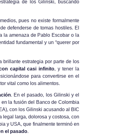
trategia de los Gilinski, buscando
 medios, pues no existe formalmente
de defenderse de tomas hostiles. El
e a la amenaza de Pablo Escobar o la
tidad fundamental y un “querer por
 brillante estrategia por parte de los
con capital casi infinito
, y tener la
osicionándose para convertirse en el
or vital como los alimentos.
ación
. En el pasado, los Gilinski y el
nó en la fusión del Banco de Colombia
EA), con los Gilinski acusando al BIC
 legal larga, dolorosa y costosa, con
a y USA, que finalmente terminó en
en el pasado
.