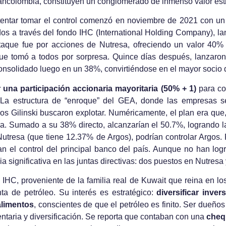
ancolombia, constituyen un conglomerado de inmenso valor est
intentar tomar el control comenzó en noviembre de 2021 con u
dos a través del fondo IHC (International Holding Company), la
taque fue por acciones de Nutresa, ofreciendo un valor 40%
 que tomó a todos por sorpresa. Quince días después, lanzar
onsolidado luego en un 38%, convirtiéndose en el mayor socio 
r una participación accionaria mayoritaria (50% + 1)
para co
. La estructura de “enroque” del GEA, donde las empresas s
s Gilinski buscaron explotar. Numéricamente, el plan era que,
a. Sumado a su 38% directo, alcanzarían el 50.7%, logrando la
utresa (que tiene 12.37% de Argos), podrían controlar Argos. 
 el control del principal banco del país. Aunque no han logr
 significativa en las juntas directivas: dos puestos en Nutresa 
, IHC, proveniente de la familia real de Kuwait que reina en l
ta de petróleo. Su interés es estratégico:
diversificar inve
alimentos
, conscientes de que el petróleo es finito. Ser dueñ
entaria y diversificación. Se reporta que contaban con una
chequ