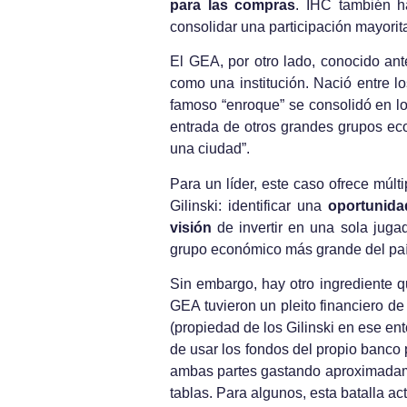
para las compras
. IHC también h
consolidar una participación mayoritar
El GEA, por otro lado, conocido an
como una institución. Nació entre 
famoso “enroque” se consolidó en lo
entrada de otros grandes grupos e
una ciudad”.
Para un líder, este caso ofrece múlti
Gilinski: identificar una
oportunid
visión
de invertir en una sola juga
grupo económico más grande del paí
Sin embargo, hay otro ingrediente 
GEA tuvieron un pleito financiero de
(propiedad de los Gilinski en ese en
de usar los fondos del propio banco 
ambas partes gastando aproximadam
tablas. Para algunos, esta batalla ac