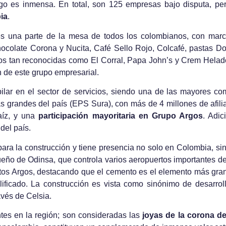
go es inmensa. En total, son 125 empresas bajo disputa, per
ia
.
s una parte de la mesa de todos los colombianos, con mar
hocolate Corona y Nucita, Café Sello Rojo, Colcafé, pastas Dor
s tan reconocidas como El Corral, Papa John’s y Crem Helado
n de este grupo empresarial.
pilar en el sector de servicios, siendo una de las mayores 
 grandes del país (EPS Sura), con más de 4 millones de afilia
aíz, y una
participación mayoritaria en Grupo Argos
. Adi
del país.
para la construcción y tiene presencia no solo en Colombia, s
ueño de Odinsa, que controla varios aeropuertos importantes d
os Argos, destacando que el cemento es el elemento más grande
ificado. La construcción es vista como sinónimo de desarrol
avés de Celsia.
tes en la región; son consideradas las
joyas de la corona d