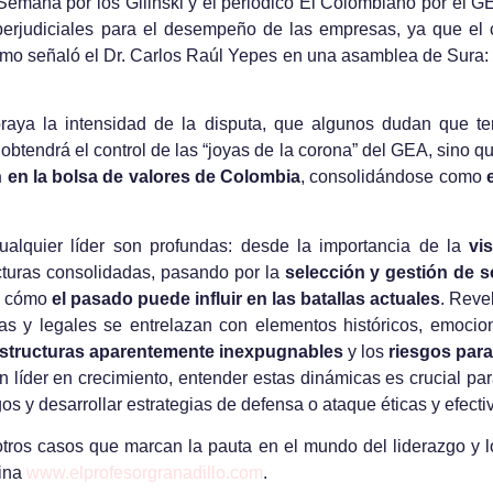
Semana por los Gilinski y el periódico El Colombiano por el 
erjudiciales para el desempeño de las empresas, ya que el 
Como señaló el Dr. Carlos Raúl Yepes en una asamblea de Sura:
ubraya la intensidad de la disputa, que algunos dudan que 
btendrá el control de las “joyas de la corona” del GEA, sino q
 en la bolsa de valores de Colombia
, consolidándose como
ualquier líder son profundas: desde la importancia de la
vi
turas consolidadas, pasando por la
selección y gestión de s
e cómo
el pasado puede influir en las batallas actuales
. Reve
eras y legales se entrelazan con elementos históricos, emocion
estructuras aparentemente inexpugnables
y los
riesgos para
a un líder en crecimiento, entender estas dinámicas es crucial 
gos y desarrollar estrategias de defensa o ataque éticas y efecti
tros casos que marcan la pauta en el mundo del liderazgo y l
gina
www.elprofesorgranadillo.com
.