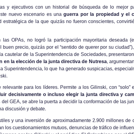
as y ejecutivos con un historial de búsqueda de lo mejor pa
 este nuevo escenario es una
guerra por la propiedad y el c
d estratégica de la que quizás no fueron conscientes, convir
 las OPAs, no logró la participación mayoritaria deseada (
 buen precio, quizás por el “sentido de querer por su ciudad”),
ida cautelar de la Superintendencia de Sociedades, presentar
en la elección de la junta directiva de Nutresa
, argumenta
la Superintendencia, lo que ha generado suspicacias, especial
ski.
 relevante para los líderes. Permite a los Gilinski, con “solo”
fluir decisivamente o incluso elegir la junta directiva y ca
del GEA, se abre la puerta a decidir la conformación de las junt
ha discusión y debate.
tiles y una inversión de aproximadamente 2.900 millones de 
an los cuestionamientos mutuos, denuncias de tráfico de influe