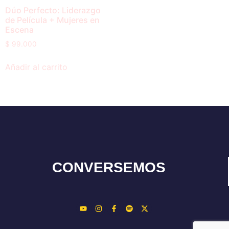
Dúo Perfecto: Liderazgo
de Película + Mujeres en
Escena
$
99.000
Añadir al carrito
CONVERSEMOS